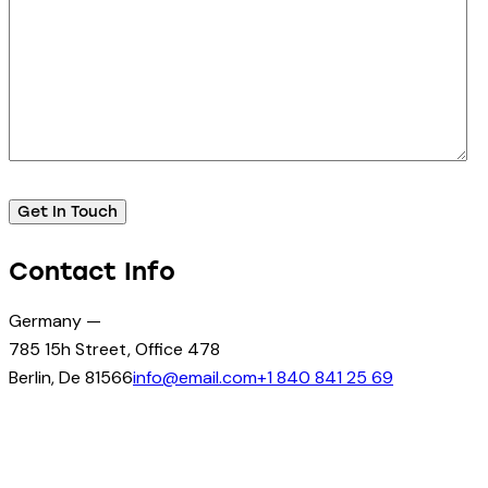
Contact Info
Germany —
785 15h Street, Office 478
Berlin, De 81566
info@email.com
+1 840 841 25 69