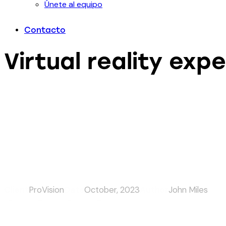
Únete al equipo
Contacto
Virtual reality exp
Client
ProVision
Date
October, 2023
Author
John Miles